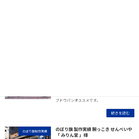
のぼり旗 製作実績 「カフェ＆ダイニン
のぼり旗制作実績
グバー FLAT（フラット）」様
2021年9月10日
豊富なメニューでお客様をお出迎え。スカイツ
リーのおひざ元、押上駅A2出口からの好アクセ
スも魅力のカフェに、おしゃれなのぼり旗をお
選びいただきました。
続きを読む
のぼり旗 製作実績 やきたてのパン「業
のぼり旗制作実績
平 キムラヤ」様
2021年9月9日
美味しい焼きたてのパンは弊社社員も大好物。
ブドウパンオススメです。
続きを読む
のぼり旗 製作実績 腕っこき せんべいや
のぼり旗制作実績
「 みりん堂 」様